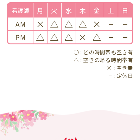
月
火
水
木
金
土
日
看護師
×
△
△
△
×
−
−
AM
△
△
△
×
△
−
−
PM
○
どの時間帯も空き有
△
空きのある時間帯有
×
空き無
−
定休日