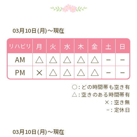
03月10日(月)〜現在
月
火
水
木
金
土
日
リハビリ
△
△
△
△
△
−
−
AM
×
△
△
△
△
−
−
PM
○
どの時間帯も空き有
△
空きのある時間帯有
×
空き無
−
定休日
03月10日(月)〜現在